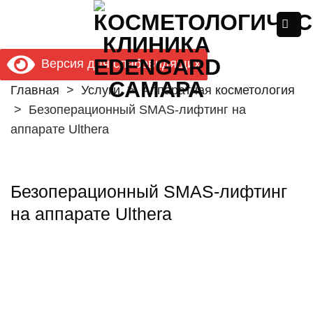
Skip
to
content
Версия для слабовидящих
Главная
>
Услуги
>
Аппаратная косметология
>
Безоперационный SMAS-лифтинг на
аппарате Ulthera
Безоперационный SMAS-лифтинг
на аппарате Ulthera