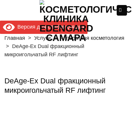
Skip
to
content
Версия для слабовидящих
Главная
>
Услуги
>
Аппаратная косметология
>
DeAge-Ex Dual фракционный
микроигольчатый RF лифтинг
DeAge-Ex Dual фракционный
микроигольчатый RF лифтинг